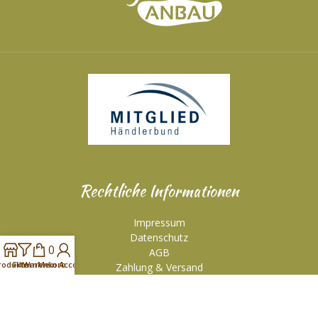
Rechtliche Informationen
Impressum
Datenschutz
0
AGB
rodukte
Filtern
Warenkorb
Mein Account
Zahlung & Versand
Widerruf
Widerrufsbutton - Vertrag direkt hier widerrufen