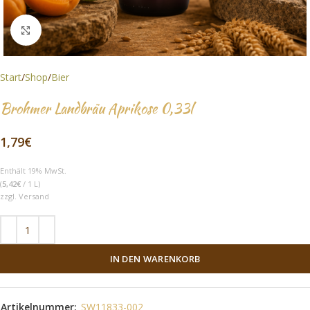
Click to enlarge
Start
/
Shop
/
Bier
Brohmer Landbräu Aprikose 0,33l
1,79
€
Enthält 19% MwSt.
(
5,42
€
/ 1 L)
zzgl.
Versand
IN DEN WARENKORB
Artikelnummer:
SW11833-002