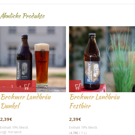
Ähnliche Produkte
Brohmer Landbräu
Brohmer Landbräu
Dunkel
Festbier
2,39
€
2,39
€
Enthält 19% MwSt.
Enthält 19% MwSt.
zzgl.
Versand
(
4,78
€
/ 1 L)