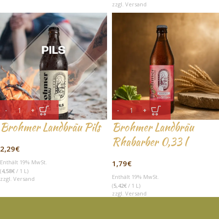
zzgl.
Versand
Brohmer Landbräu Pils
Brohmer Landbräu
Rhabarber 0,33 l
2,29
€
Enthält 19% MwSt.
1,79
€
(
4,58
€
/ 1 L)
Enthält 19% MwSt.
zzgl.
Versand
(
5,42
€
/ 1 L)
zzgl.
Versand