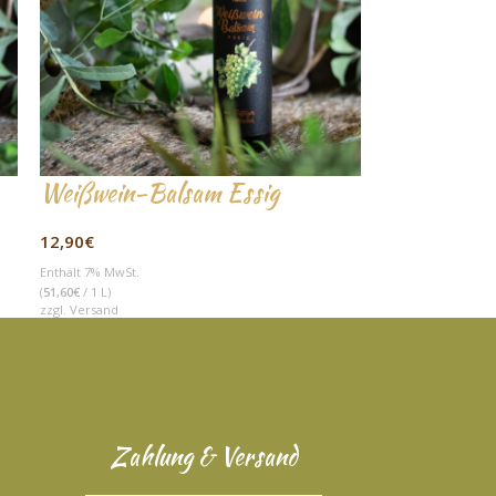
Weißwein-Balsam Essig
12,90
€
Enthält 7% MwSt.
(
51,60
€
/ 1 L)
zzgl.
Versand
Zahlung & Versand