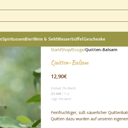
am
Spirituosen
Bier
Wein & Sekt
Wasserbüffel
Geschenke
Start
/
Shop
/
Essige
/
Quitten-Balsam
Quitten-Balsam
12,90
€
Enthält 7% MwSt.
(
51,60
€
/ 1 L)
zzgl.
Versand
Feinfruchtiger, süß-säuerlicher Quittenb
Quitten dazu wurden auf unseren eigenen