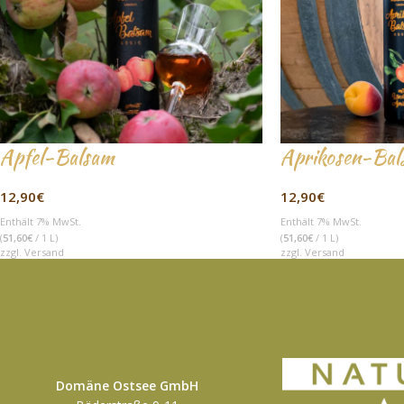
Apfel-Balsam
Aprikosen-Bal
12,90
€
12,90
€
Enthält 7% MwSt.
Enthält 7% MwSt.
(
51,60
€
/ 1 L)
(
51,60
€
/ 1 L)
zzgl.
Versand
zzgl.
Versand
Domäne Ostsee GmbH