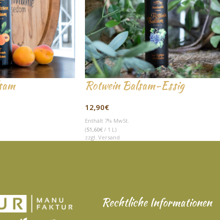
sam
Rotwein Balsam-Essig
12,90
€
Enthält 7% MwSt.
(
51,60
€
/ 1 L)
zzgl.
Versand
Rechtliche Informationen