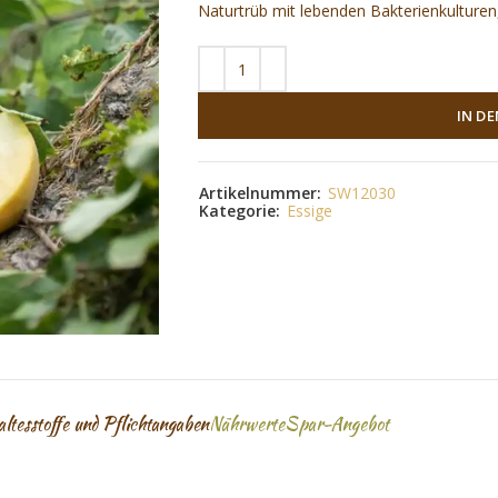
Naturtrüb mit lebenden Bakterienkulturen, 
IN D
Artikelnummer:
SW12030
Kategorie:
Essige
altesstoffe und Pflichtangaben
Nährwerte
Spar-Angebot