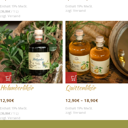
Enthält 19% MwSt.
Enthält 19% MwSt.
zzgl.
Versand
(
36,86
€
/ 1 L)
zzgl.
Versand
Holunderlikör
Quittenlikör
12,90
€
12,90
€
–
18,90
€
Enthält 19% MwSt.
Enthält 19% MwSt.
zzgl.
Versand
(
36,86
€
/ 1 L)
zzgl.
Versand