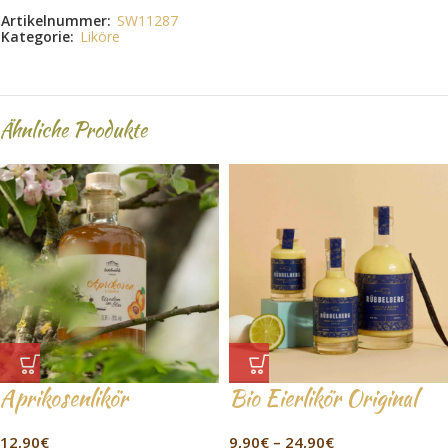
Artikelnummer:
SW11287
Kategorie:
Liköre
Ähnliche Produkte
Aprikosenlikör
Bio Eierlikör Original
12,90
€
9,90
€
–
24,90
€