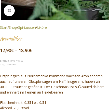
Click to enlarge
Start
/
Shop
/
Spirituosen
/
Liköre
Aronialikör
12,90
€
–
18,90
€
Enthält 19% MwSt.
zzgl.
Versand
Ursprünglich aus Nordamerika kommend wachsen Aroniabeeren
auch auf unseren Obstplantagen am Haff. Insgesamt haben wir
40.000 Sträucher gepflanzt. Der Geschmack ist süß-säuerlich-herb
und erinnert im Fernen an Heidelbeeren.
Flascheninhalt: 0,35 l bis 0,5 l
Alkohol: 20,0 %vol