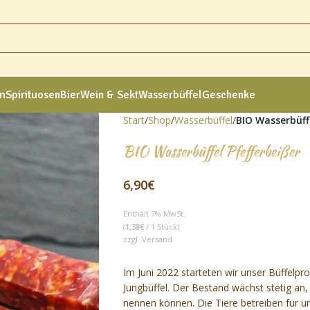
am
Spirituosen
Bier
Wein & Sekt
Wasserbüffel
Geschenke
Start
/
Shop
/
Wasserbüffel
/
BIO Wasserbüffe
BIO Wasserbüffel Pfefferbeißer
6,90
€
Enthält 7% MwSt.
(
1,38
€
/ 1 Stück)
zzgl.
Versand
Im Juni 2022 starteten wir unser Büffelpro
Jungbüffel. Der Bestand wächst stetig an
nennen können. Die Tiere betreiben für 