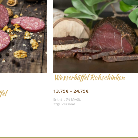
Wasserbüffel Rohschinken
13,75
€
–
24,75
€
el
Enthält 7% MwSt.
zzgl.
Versand