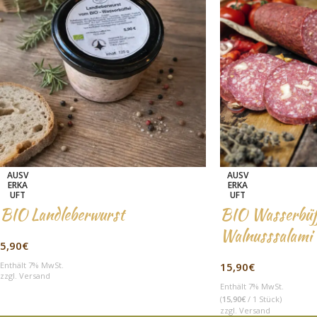
AUSV
AUSV
ERKA
ERKA
UFT
UFT
BIO Landleberwurst
BIO Wasserbüff
Walnusssalami
5,90
€
Enthält 7% MwSt.
15,90
€
zzgl.
Versand
Enthält 7% MwSt.
(
15,90
€
/ 1 Stück)
zzgl.
Versand