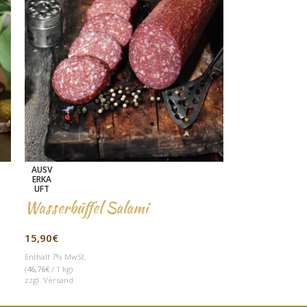
AUSV
ERKA
UFT
Wasserbüffel Salami
15,90
€
Enthält 7% MwSt.
(
46,76
€
/ 1 kg)
zzgl.
Versand